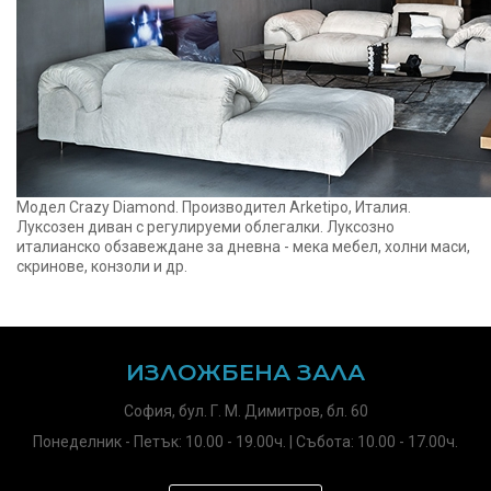
Модел Crazy Diamond. Производител Arketipo, Италия.
Луксозен диван с регулируеми облегалки. Луксозно
италианско обзавеждане за дневна - мека мебел, холни маси,
скринове, конзоли и др.
ИЗЛОЖБЕНА ЗАЛА
София, бул. Г. М. Димитров, бл. 60
Понеделник - Петък: 10.00 - 19.00ч. | Събота: 10.00 - 17.00ч.