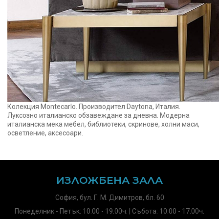
Колекция Montecarlo. Производител Daytona, Италия.
Луксозно италианско обзавеждане за дневна. Модерна
италианска мека мебел, библиотеки, скринове, холни маси,
осветление, аксесоари.
ИЗЛОЖБЕНА ЗАЛА
София, бул. Г. М. Димитров, бл. 60
Понеделник - Петък: 10.00 - 19.00ч. | Събота: 10.00 - 17.00ч.