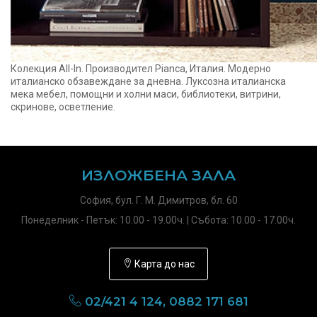
Колекция All-In. Производител Pianca, Италия. Модерно
италианско обзавеждане за дневна. Луксозна италианска
мека мебел, помощни и холни маси, библиотеки, витрини,
скринове, осветление.
ИЗЛОЖБЕНА ЗАЛА
София, бул. Г. М. Димитров, бл. 60
Понеделник - Петък: 10.00 - 19.00ч. | Събота: 10.00 - 17.00ч.
Карта до нас
02/421 4 124, 0882 171 681