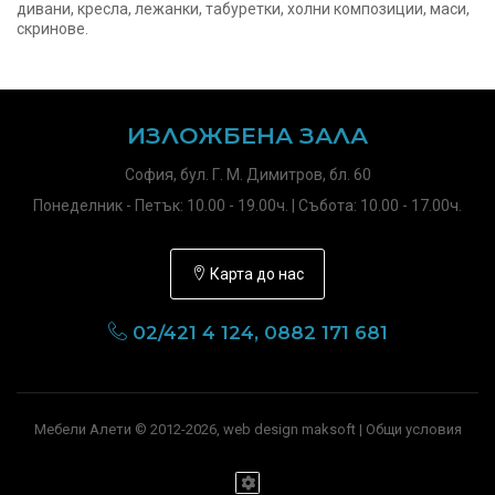
дивани, кресла, лежанки, табуретки, холни композиции, маси,
скринове.
ИЗЛОЖБЕНА ЗАЛА
София, бул. Г. М. Димитров, бл. 60
Понеделник - Петък: 10.00 - 19.00ч. | Събота: 10.00 - 17.00ч.
Карта до нас
02/421 4 124, 0882 171 681
Мебели Алети © 2012-2026, web design maksoft |
Общи условия