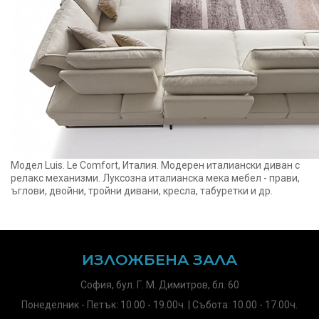
Модел Luis. Le Comfort, Италия. Модерен италиански диван с
релакс механизми. Луксозна италианска мека мебел - прави,
ъглови, двойни, тройни дивани, кресла, табуретки и др.
ИЗЛОЖБЕНА ЗАЛА
София, бул. Г. М. Димитров, бл. 60
Понеделник - Петък: 10.00 - 19.00ч. | Събота: 10.00 - 17.00ч.