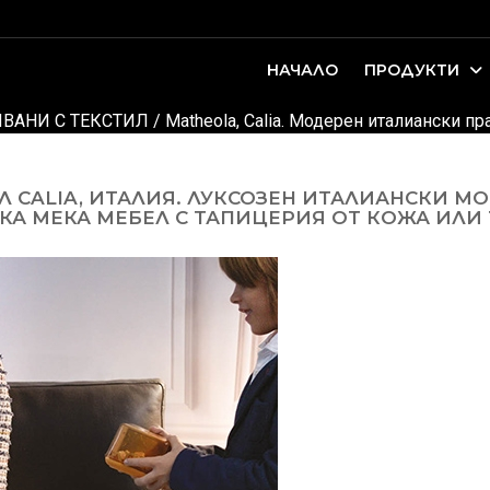
НАЧАЛО
ПРОДУКТИ
оари. Интериорно проектиране и...
ДЕТСКИ И ЮНОШЕСКИ СТАИ
ВАНИ С ТЕКСТИЛ
/
Matheola, Calia. Модерен италиански п
 CALIA, ИТАЛИЯ. ЛУКСОЗЕН ИТАЛИАНСКИ МО
А МЕКА МЕБЕЛ С ТАПИЦЕРИЯ ОТ КОЖА ИЛИ 