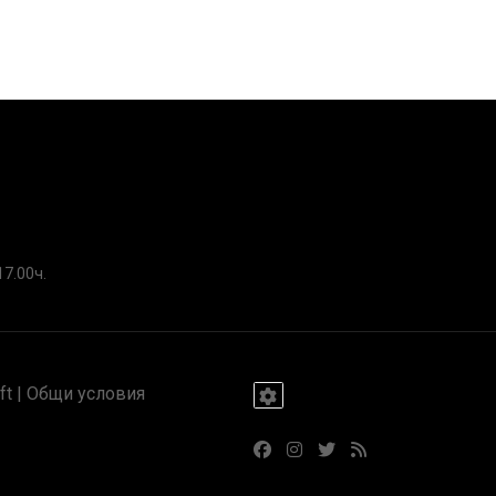
17.00ч.
t |
Общи условия