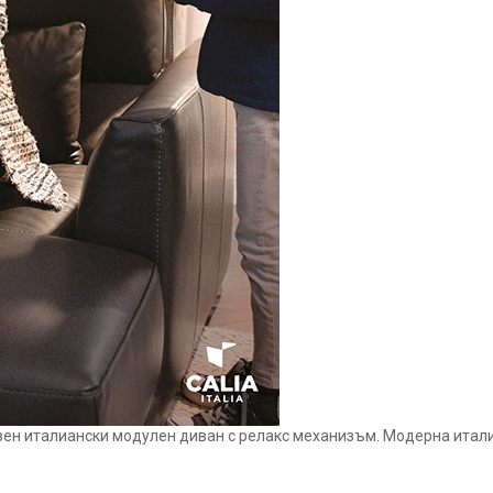
озен италиански модулен диван с релакс механизъм. Модерна итали