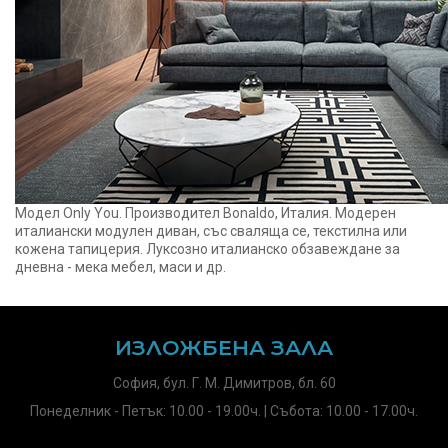
Модел Only You. Производител Bonaldo, Италия. Модерен
италиански модулен диван, със сваляща се, текстилна или
кожена тапицерия. Луксозно италианско обзавеждане за
дневна - мека мебел, маси и др.
ИЗЛОЖБЕНА ЗАЛА
София, бул. Г. М. Димитров, бл. 60
Понеделник - Петък: 10.00 - 19.00ч. | Събота: 10.00 - 17.00ч.