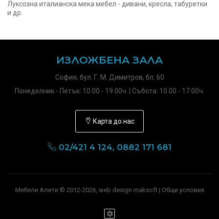
Луксозна италианска мека мебел - дивани, кресла, табуретки
и др.
ИЗЛОЖБЕНА ЗАЛА
София, бул. Г. М. Димитров, бл. 60
Понеделник - Петък: 10.00 - 19.00ч. | Събота: 10.00 - 17.00ч.
Карта до нас
02/421 4 124, 0882 171 681
Мебели Алети © 2012-2026, web design maksoft |
Общи условия