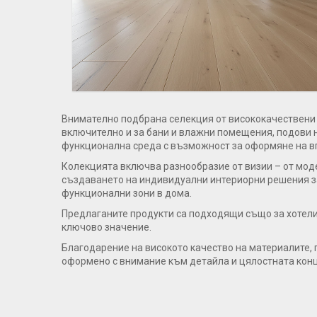
Внимателно подбрана селекция от висококачествени 
включително и за бани и влажни помещения, подови н
функционална среда с възможност за оформяне на в
Колекцията включва разнообразие от визии – от моде
създаването на индивидуални интериорни решения за 
функционални зони в дома.
Предлаганите продукти са подходящи също за хотели
ключово значение.
Благодарение на високото качество на материалите,
оформено с внимание към детайла и цялостната кон