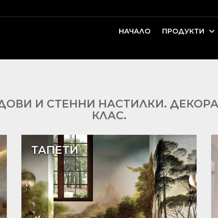
НАЧАЛО
ПРОДУКТИ
оари. Интериорно проектиране и...
ДЕТСКИ И ЮНОШЕСКИ СТАИ
ОВИ И СТЕННИ НАСТИЛКИ. ДЕКОР
КЛАС.
ТАПЕТИ