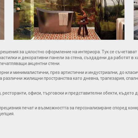
решения за цялостно оформление на интериора. Тук се съчетават
астилки и декоративни панели за стена, създадени да работят в 
печатляващи акцентни стени.
рни и минималистични, през артистични и индустриални, до класи
различни жилищни пространства като дневна, трапезария, спалня и
, ресторанти, офиси, търговски и представителни обекти, където 
 прецизния печат и възможността за персонализиране според конк
цепция.