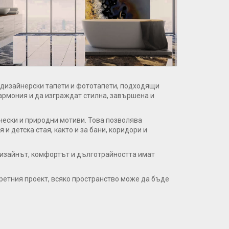
 дизайнерски тапети и фототапети, подходящи
хармония и да изграждат стилна, завършена и
чески и природни мотиви. Това позволява
 детска стая, както и за бани, коридори и
дизайнът, комфортът и дълготрайността имат
ретния проект, всяко пространство може да бъде