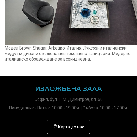
Модел Brown Shugar. Arketipo, Италия. Луксозни италиански
модулни дивани с кожена или текстилна тапицерия. Модерно
италианско обзавеждане за всекидневна.
ИЗЛОЖБЕНА ЗАЛА
София, бул. Г. М. Димитров, бл. 60
Понеделник - Петък: 10.00 - 19.00ч. | Събота: 10.00 - 17.00ч.
Карта до нас