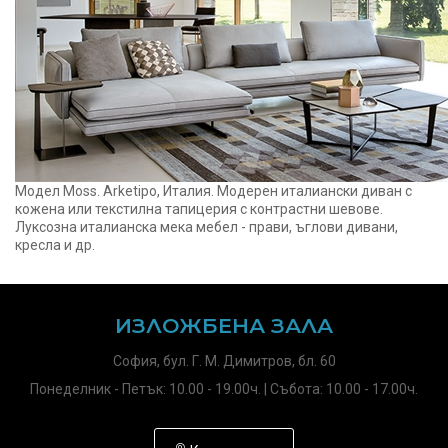
Модел Moss. Arketipo, Италия. Модерен италиански диван с
кожена или текстилна тапицерия с контрастни шевове.
Луксозна италианска мека мебел - прави, ъглови дивани,
кресла и др.
ИЗЛОЖБЕНА ЗАЛА
София, бул. Г. М. Димитров, бл. 60
Понеделник - Петък: 10.00 - 19.00ч. | Събота: 10.00 - 17.00ч.