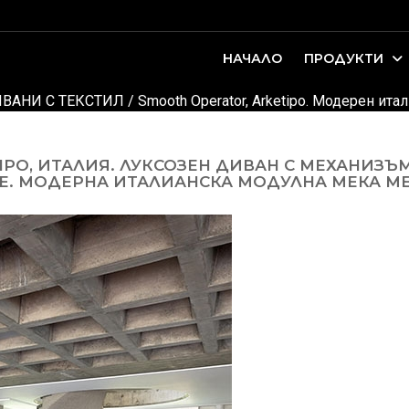
НАЧАЛО
ПРОДУКТИ
оари. Интериорно проектиране и...
ДЕТСКИ И ЮНОШЕСКИ СТАИ
ВАНИ С ТЕКСТИЛ
/
Smooth Operator, Arketipo. Модерен ит
IPO, ИТАЛИЯ. ЛУКСОЗЕН ДИВАН С МЕХАНИЗЪ
. МОДЕРНА ИТАЛИАНСКА МОДУЛНА МЕКА МЕ