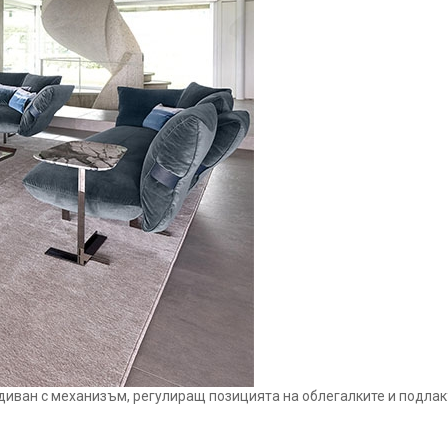
н диван с механизъм, регулиращ позицията на облегалките и подл