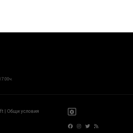
17.00ч.
t |
Общи условия