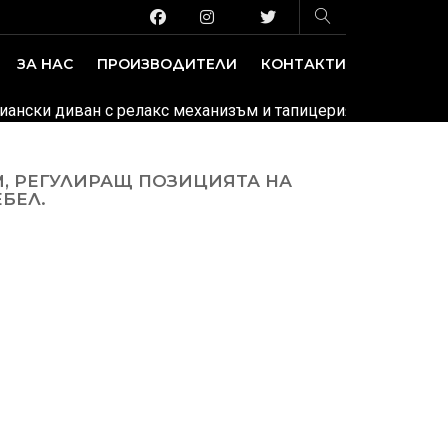
ЗА НАС
ПРОИЗВОДИТЕЛИ
КОНТАКТИ
ЗАВЕДЕНИЕ И ИЗЛОЖБЕНИ ПЛОЩИ
ДЕКОРАТИВНИ ПОКРИТИЯ
алиански диван с релакс механизъм и тапицерия от кожа или
М, РЕГУЛИРАЩ ПОЗИЦИЯТА НА
БЕЛ.