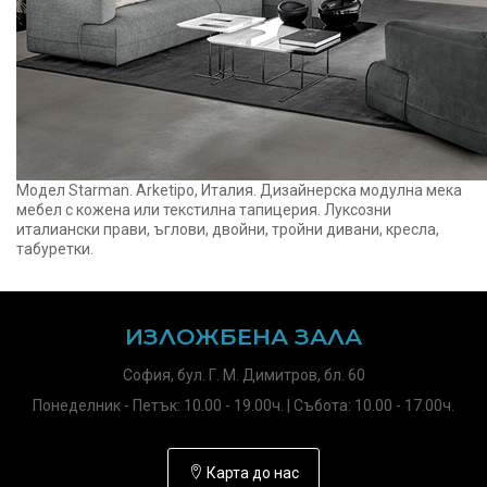
Модел Starman. Arketipo, Италия. Дизайнерска модулна мека
мебел с кожена или текстилна тапицерия. Луксозни
италиански прави, ъглови, двойни, тройни дивани, кресла,
табуретки.
ИЗЛОЖБЕНА ЗАЛА
София, бул. Г. М. Димитров, бл. 60
Понеделник - Петък: 10.00 - 19.00ч. | Събота: 10.00 - 17.00ч.
Карта до нас