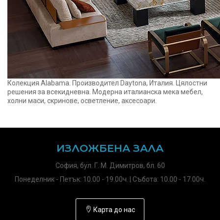
Колекция Alabama. Производител Daytona, Италия. Цялостни
решения за всекидневна. Модерна италианска мека мебел,
холни маси, скринове, осветление, аксесоари.
ИЗЛОЖБЕНА ЗАЛА
София, бул. Г. М. Димитров, бл. 60
Понеделник - Петък: 10.00 - 19.00ч. | Събота: 10.00 - 17.00ч.
Карта до нас