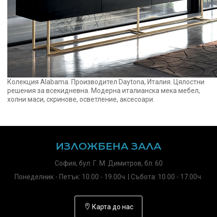
Колекция Alabama. Производител Daytona, Италия. Цялостни
решения за всекидневна. Модерна италианска мека мебел,
холни маси, скринове, осветление, аксесоари.
ИЗЛОЖБЕНА ЗАЛА
София, бул. Г. М. Димитров, бл. 60
Понеделник - Петък: 10.00 - 19.00ч. | Събота: 10.00 - 17.00ч.
Карта до нас