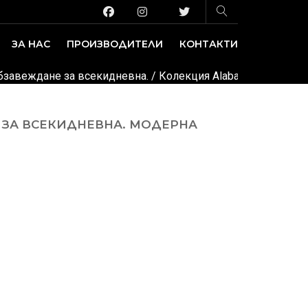
ЗА НАС
ПРОИЗВОДИТЕЛИ
КОНТАКТИ
ЗАВЕДЕНИЕ И ИЗЛОЖБЕНИ ПЛОЩИ
ДЕКОРАТИВНИ ПОКРИТИЯ
обзавеждане за всекидневна.
/ Колекция Alabama. Производ
 ЗА ВСЕКИДНЕВНА. МОДЕРНА