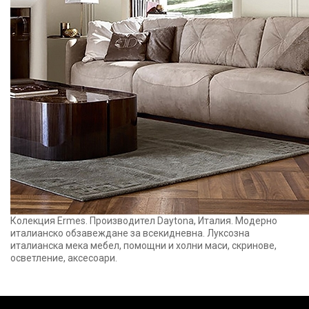
Колекция Ermes. Производител Daytona, Италия. Модерно
италианско обзавеждане за всекидневна. Луксозна
италианска мека мебел, помощни и холни маси, скринове,
осветление, аксесоари.