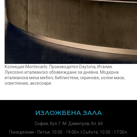
Колекция Montecarlo. Производител Daytona, Италия.
Луксозно италианско обзавеждане за дневна. Модерна
италианска мека мебел, библиотеки, скринове, холни маси,
осветление, аксесоари.
ИЗЛОЖБЕНА ЗАЛА
София, бул. Г. М. Димитров, бл. 60
Понеделник - Петък: 10.00 - 19.00ч. | Събота: 10.00 - 17.00ч.