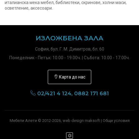
италианска мека мебел, библиотеки, скринове, холни маси,
осветление, аксесоари.
ИЗЛОЖБЕНА ЗАЛА
София, бул. Г. М. Димитров, бл. 60
Понеделник - Петък: 10.00 - 19.00ч. | Събота: 10.00 - 17.00ч.
Карта до нас
02/421 4 124, 0882 171 681
Мебели Алети © 2012-2026, web design maksoft |
Общи условия