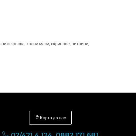
и и кресла, холни маси, скринове, витрини,
Карта до нас
02/421 4 124, 0882 171 681