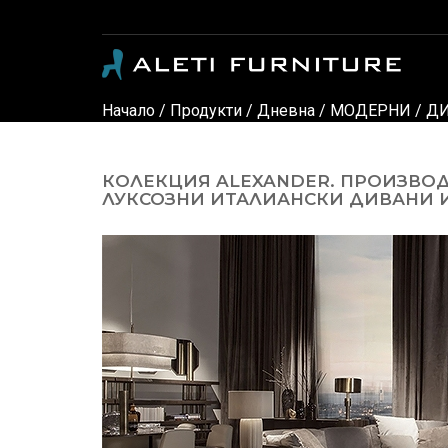
Модерни и класически италиански мебели - луксозни дивани, кресла, спални, детски стаи, маси, столове, офис мебели, офис столове, мебели за градина, осветление и аксес
Начало
/
Продукти
/
Дневна
/
МОДЕРНИ
/
ДИ
КОЛЕКЦИЯ ALEXANDER. ПРОИЗВОД
ЛУКСОЗНИ ИТАЛИАНСКИ ДИВАНИ И 