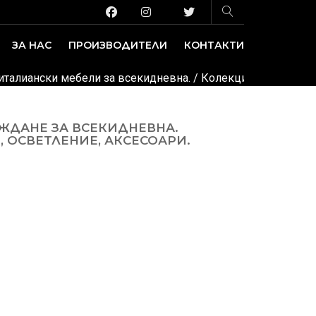
ЗА НАС
ПРОИЗВОДИТЕЛИ
КОНТАКТИ
ЗАВЕДЕНИЕ И ИЗЛОЖБЕНИ ПЛОЩИ
ДЕКОРАТИВНИ ПОКРИТИЯ
 италиански мебели за всекидневна.
/ Колекция Alexander. 
ЖДАНЕ ЗА ВСЕКИДНЕВНА.
 ОСВЕТЛЕНИЕ, АКСЕСОАРИ.