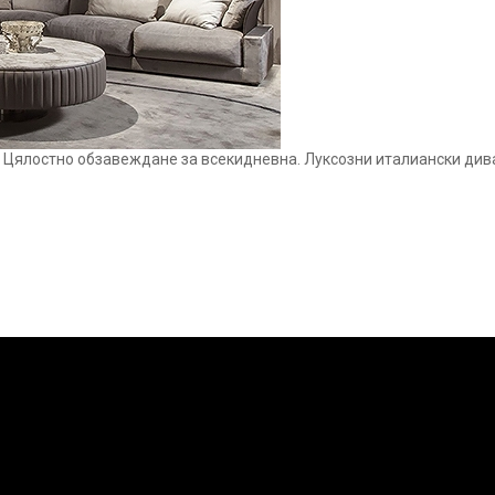
. Цялостно обзавеждане за всекидневна. Луксозни италиански диван