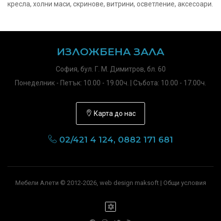
кресла, холни маси, скринове, витрини, осветление, аксесоари.
ИЗЛОЖБЕНА ЗАЛА
София, бул. Г. М. Димитров, бл. 60
Понеделник - Петък: 10.00 - 19.00ч. | Събота: 10.00 - 17.00ч.
Карта до нас
02/421 4 124, 0882 171 681
Мебели Алети © 2012-2026, web design maksoft |
Общи условия