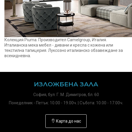
Колекция Piuma. Производител Camelgroup, Италия.
Италианска мека мебел - дивани и кресла с кожена или
текстилна тапицерия. Луксозно италианско обзавеждане за
всекидневна.
ИЗЛОЖБЕНА ЗАЛА
София, бул. Г. М. Димитров, бл. 60
Понеделник - Петък: 10.00 - 19.00ч. | Събота: 10.00 - 17.00ч.
Карта до нас