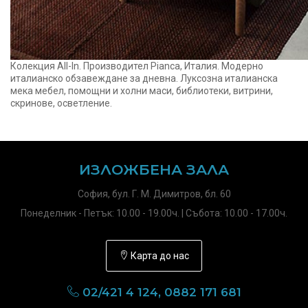
Колекция All-In. Производител Pianca, Италия. Модерно
италианско обзавеждане за дневна. Луксозна италианска
мека мебел, помощни и холни маси, библиотеки, витрини,
скринове, осветление.
ИЗЛОЖБЕНА ЗАЛА
София, бул. Г. М. Димитров, бл. 60
Понеделник - Петък: 10.00 - 19.00ч. | Събота: 10.00 - 17.00ч.
Карта до нас
02/421 4 124, 0882 171 681