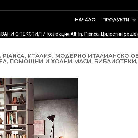
НАЧАЛО
ПРОДУКТИ
оари. Интериорно проектиране и...
ДЕТСКИ И ЮНОШЕСКИ СТАИ
ВАНИ С ТЕКСТИЛ
/
Колекция All-In, Pianca. Цялостни реш
Л PIANCA, ИТАЛИЯ. МОДЕРНО ИТАЛИАНСКО О
ЕЛ, ПОМОЩНИ И ХОЛНИ МАСИ, БИБЛИОТЕКИ,