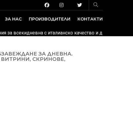
ЗА НАС
ПРОИЗВОДИТЕЛИ
КОНТАКТИ
ЗАВЕДЕНИЕ И ИЗЛОЖБЕНИ ПЛОЩИ
ДЕКОРАТИВНИ ПОКРИТИЯ
ения за всекидневна с италианско качество и дизайн.
/ Колек
БЗАВЕЖДАНЕ ЗА ДНЕВНА.
 ВИТРИНИ, СКРИНОВЕ,