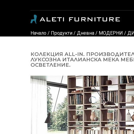
Модерни и класически италиански мебели - луксозни дивани, кресла, спални, детски стаи, маси, столове, офис мебели, офис столове, мебели за градина, осветление и аксес
Начало
/
Продукти
/
Дневна
/
МОДЕРНИ
/
ДИ
КОЛЕКЦИЯ ALL-IN. ПРОИЗВОДИТЕ
ЛУКСОЗНА ИТАЛИАНСКА МЕКА МЕБ
ОСВЕТЛЕНИЕ.