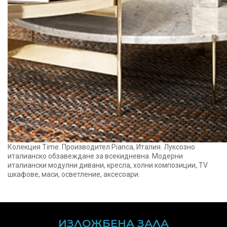
Колекция Time. Производител Pianca, Италия. Луксозно
италианско обзавеждане за всекидневна. Модерни
италиански модулни дивани, кресла, холни композиции, TV
шкафове, маси, осветление, аксесоари.
ИЗЛОЖБЕНА ЗАЛА