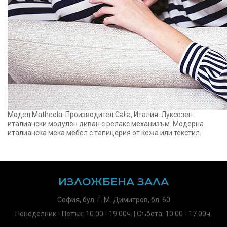
Модел Matheola. Производител Calia, Италия. Луксозен
италиански модулен диван с релакс механизъм. Модерна
италианска мека мебел с тапицерия от кожа или текстил.
ИЗЛОЖБЕНА ЗАЛА
София, бул. Г. М. Димитров, бл. 60
Понеделник - Петък: 10.00 - 19.00ч. | Събота: 10.00 - 17.00ч.