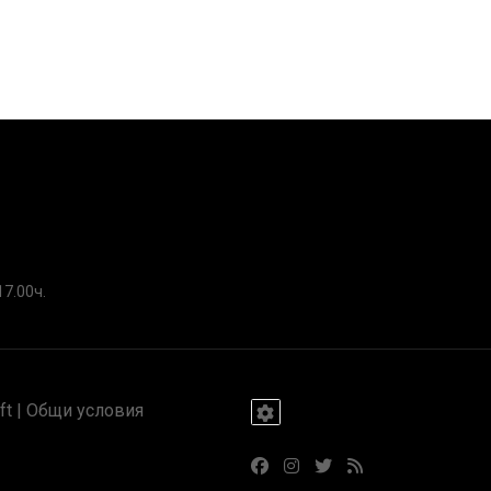
17.00ч.
t |
Общи условия