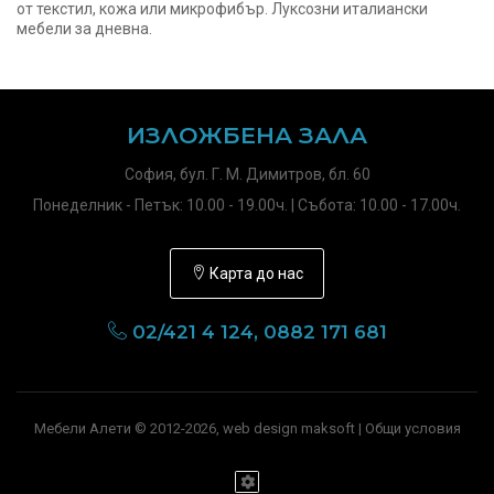
от текстил, кожа или микрофибър. Луксозни италиански
мебели за дневна.
ИЗЛОЖБЕНА ЗАЛА
София, бул. Г. М. Димитров, бл. 60
Понеделник - Петък: 10.00 - 19.00ч. | Събота: 10.00 - 17.00ч.
Карта до нас
02/421 4 124, 0882 171 681
Мебели Алети © 2012-2026, web design maksoft |
Общи условия