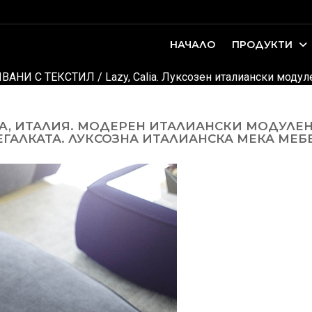
НАЧАЛО
ПРОДУКТИ
оари. Интериорно проектиране и...
ДЕТСКИ И ЮНОШЕСКИ СТАИ
ВАНИ С ТЕКСТИЛ
/
Lazy, Calia. Луксозен италиански моду
IA, ИТАЛИЯ. МОДЕРЕН ИТАЛИАНСКИ МОДУЛЕН
АЛКАТА. ЛУКСОЗНА ИТАЛИАНСКА МЕКА МЕБЕЛ