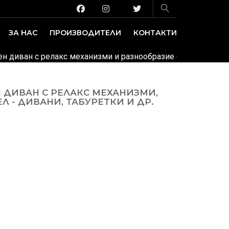
ЗА НАС
ПРОИЗВОДИТЕЛИ
КОНТАКТИ
ЗАВЕДЕНИЕ И ИЗЛОЖБЕНИ ПЛОЩИ
ДЕКОРАТИВНИ ПОКРИТИЯ
лен диван с релакс механизми и разнообразие от модулни е
 ДИВАН С РЕЛАКС МЕХАНИЗМИ,
 - ДИВАНИ, ТАБУРЕТКИ И ДР.