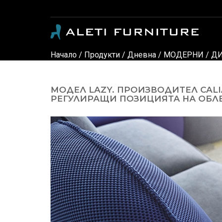
Модерни и класически италиански мебели - луксозни дивани, кресла, спални, детски стаи, маси, столове, офис мебели, офис столове, мебели за градина, осветление и аксес
Начало
/
Продукти
/
Дневна
/
МОДЕРНИ
/
ДИ
МОДЕЛ LAZY. ПРОИЗВОДИТЕЛ CAL
РЕГУЛИРАЩИ ПОЗИЦИЯТА НА ОБЛЕГ