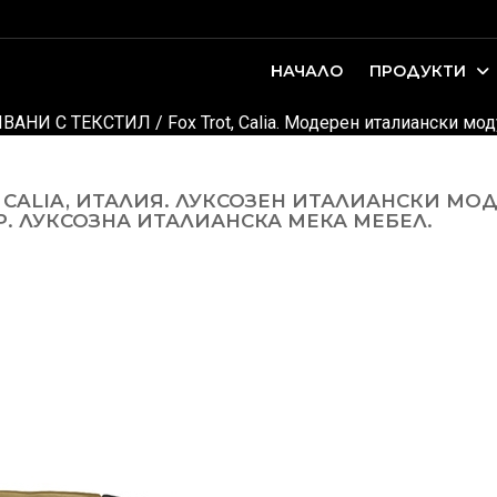
НАЧАЛО
ПРОДУКТИ
оари. Интериорно проектиране и...
ДЕТСКИ И ЮНОШЕСКИ СТАИ
ВАНИ С ТЕКСТИЛ
/
Fox Trot, Calia. Модерен италиански мо
CALIA, ИТАЛИЯ. ЛУКСОЗЕН ИТАЛИАНСКИ МО
. ЛУКСОЗНА ИТАЛИАНСКА МЕКА МЕБЕЛ.