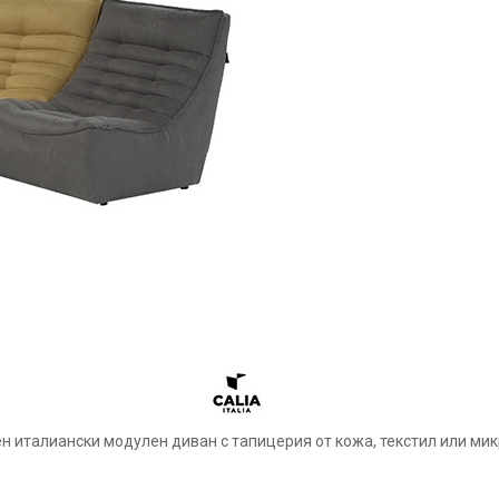
зен италиански модулен диван с тапицерия от кожа, текстил или м