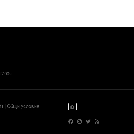
17.00ч.
t |
Общи условия