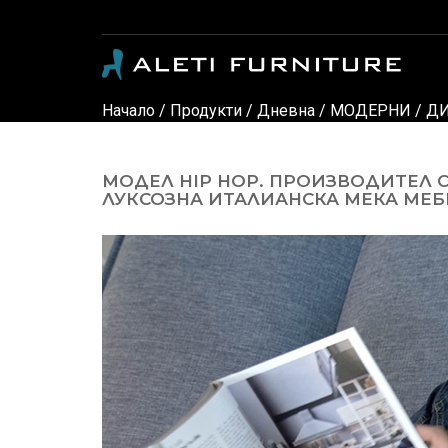
Модерни и класически италиански мебели - луксозни дивани, кресла, спални, детски стаи, маси, столове, офис мебели, офис столове, мебели за градина, осветление и аксес
Начало
/
Продукти
/
Дневна
/
МОДЕРНИ
/
ДИ
МОДЕЛ HIP HOP. ПРОИЗВОДИТЕЛ 
ЛУКСОЗНА ИТАЛИАНСКА МЕКА МЕБЕ