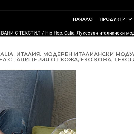
НАЧАЛО
ПРОДУКТИ
оари. Интериорно проектиране и...
ДЕТСКИ И ЮНОШЕСКИ СТАИ
ВАНИ С ТЕКСТИЛ
/
Hip Hop, Calia. Луксозен италиански мо
CALIA, ИТАЛИЯ. МОДЕРЕН ИТАЛИАНСКИ МОДУ
Л С ТАПИЦЕРИЯ ОТ КОЖА, ЕКО КОЖА, ТЕКСТ