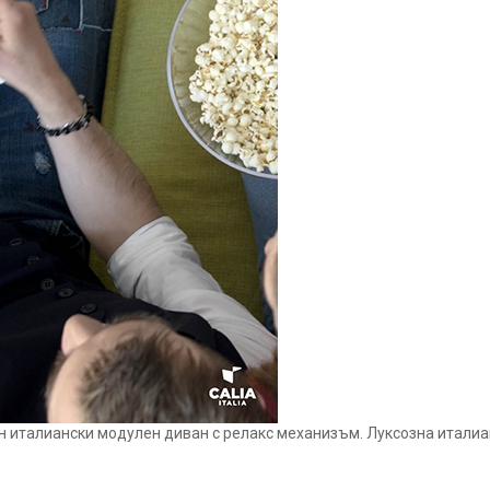
ен италиански модулен диван с релакс механизъм. Луксозна италиан