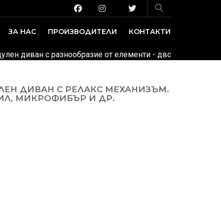
ЗА НАС
ПРОИЗВОДИТЕЛИ
КОНТАКТИ
ЗАВЕДЕНИЕ И ИЗЛОЖБЕНИ ПЛОЩИ
ДЕКОРАТИВНИ ПОКРИТИЯ
дулен диван с разнообразие от елементи - двойни, тройни, ъ
ЛЕН ДИВАН С РЕЛАКС МЕХАНИЗЪМ.
ИЛ, МИКРОФИБЪР И ДР.