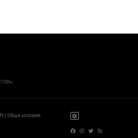
17.00ч.
t |
Общи условия