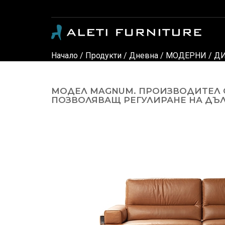
Модерни и класически италиански мебели - луксозни дивани, кресла, спални, детски стаи, маси, столове, офис мебели, офис столове, мебели за градина, осветление и аксес
Начало
/
Продукти
/
Дневна
/
МОДЕРНИ
/
ДИ
МОДЕЛ MAGNUM. ПРОИЗВОДИТЕЛ C
ПОЗВОЛЯВАЩ РЕГУЛИРАНЕ НА ДЪЛ