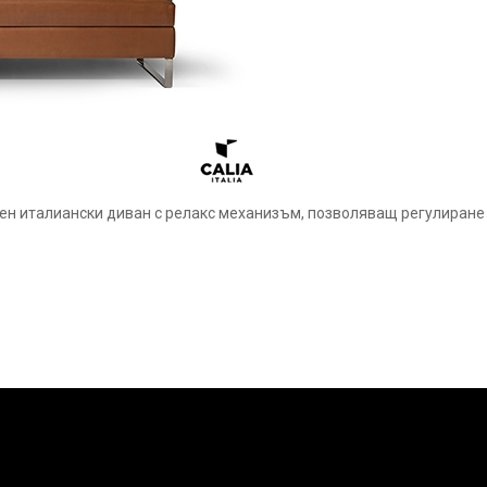
ен италиански диван с релакс механизъм, позволяващ регулиране