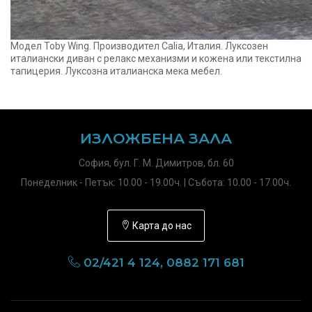
Модел Toby Wing. Производител Calia, Италия. Луксозен
италиански диван с релакс механизми и кожена или текстилна
тапицерия. Луксозна италианска мека мебел.
ИЗЛОЖБЕНА ЗАЛА
София, бул. Г. М. Димитров, бл. 60
Понеделник - Петък: 10.00 - 19.00ч. | Събота: 10.00 - 17.00ч.
Карта до нас
02/421 4 124, 0882 171 681