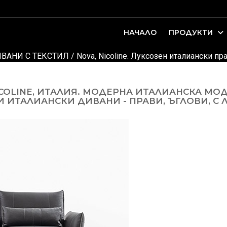
НАЧАЛО
ПРОДУКТИ
оари. Интериорно проектиране и...
ДЕТСКИ И ЮНОШЕСКИ СТАИ
ВАНИ С ТЕКСТИЛ
/
Nova, Nicoline. Луксозен италиански п
COLINE, ИТАЛИЯ. МОДЕРНА ИТАЛИАНСКА МО
 ИТАЛИАНСКИ ДИВАНИ - ПРАВИ, ЪГЛОВИ, С 