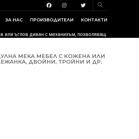
ЗА НАС
ПРОИЗВОДИТЕЛИ
КОНТАКТИ
ЗАВЕДЕНИЕ И ИЗЛОЖБЕНИ ПЛОЩИ
ДЕКОРАТИВНИ ПОКРИТИЯ
рав или ъглов диван с механизъм, позволяващ промяната на
ДУЛНА МЕКА МЕБЕЛ С КОЖЕНА ИЛИ
ЛЕЖАНКА, ДВОЙНИ, ТРОЙНИ И ДР.