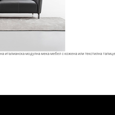
рна италианска модулна мека мебел с кожена или текстилна тапицер