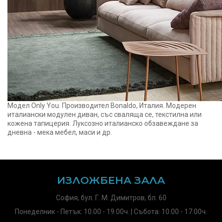
Модел Only You. Производител Bonaldo, Италия. Модерен
италиански модулен диван, със сваляща се, текстилна или
кожена тапицерия. Луксозно италианско обзавеждане за
дневна - мека мебел, маси и др.
ИЗЛОЖБЕНА ЗАЛА
София, бул. Г. М. Димитров, бл. 60
Понеделник - Петък: 10.00 - 19.00ч. | Събота: 10.00 - 17.00ч.