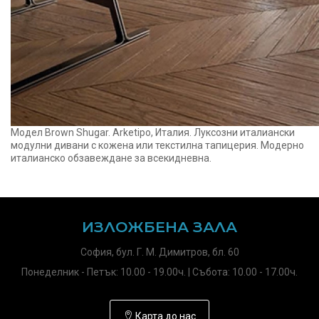
Модел Brown Shugar. Arketipo, Италия. Луксозни италиански
модулни дивани с кожена или текстилна тапицерия. Модерно
италианско обзавеждане за всекидневна.
ИЗЛОЖБЕНА ЗАЛА
София, бул. Г. М. Димитров, бл. 60
Понеделник - Петък: 10.00 - 19.00ч. | Събота: 10.00 - 17.00ч.
Карта до нас