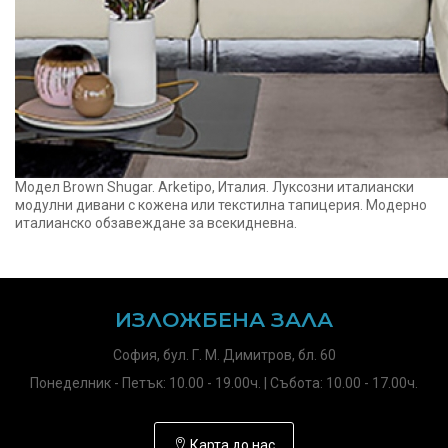
Модел Brown Shugar. Arketipo, Италия. Луксозни италиански
модулни дивани с кожена или текстилна тапицерия. Модерно
италианско обзавеждане за всекидневна.
ИЗЛОЖБЕНА ЗАЛА
София, бул. Г. М. Димитров, бл. 60
Понеделник - Петък: 10.00 - 19.00ч. | Събота: 10.00 - 17.00ч.
Карта до нас