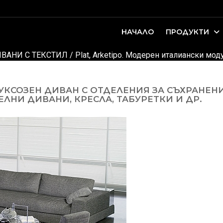
НАЧАЛО
ПРОДУКТИ
оари. Интериорно проектиране и...
ДЕТСКИ И ЮНОШЕСКИ СТАИ
ВАНИ С ТЕКСТИЛ
/
Plat, Arketipo. Модерен италиански мо
 ЛУКСОЗЕН ДИВАН С ОТДЕЛЕНИЯ ЗА СЪХРАНЕ
ТЕЛНИ ДИВАНИ, КРЕСЛА, ТАБУРЕТКИ И ДР.