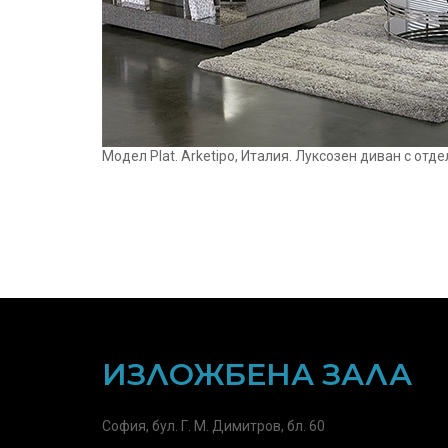
Mодел Plat. Arketipo, Италия. Луксозен диван с отд
ИЗЛОЖБЕНА ЗАЛА
София, бул. Г. М. Димитров, бл. 60