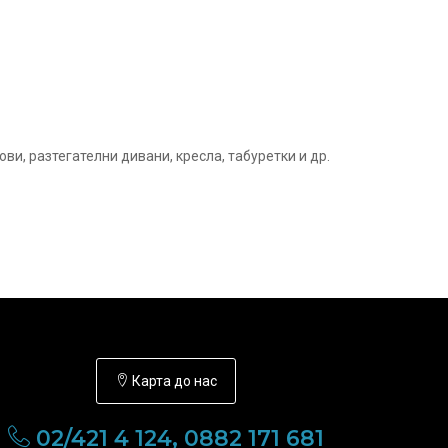
ви, разтегателни дивани, кресла, табуретки и др.
Карта до нас
02/421 4 124, 0882 171 681