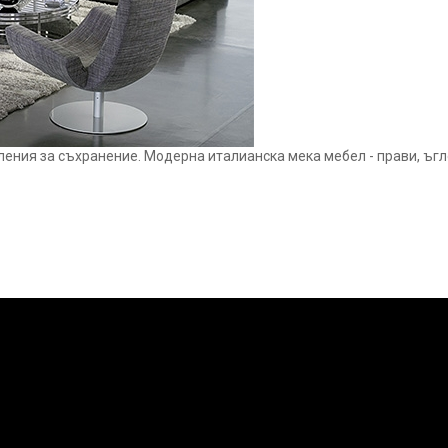
еления за съхранение. Модерна италианска мека мебел - прави, ъгло