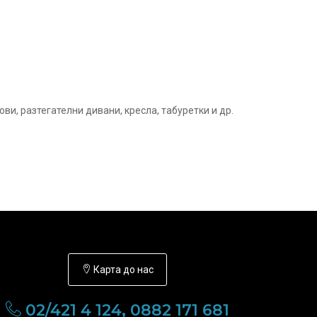
ви, разтегателни дивани, кресла, табуретки и др.
Карта до нас
02/421 4 124, 0882 171 681