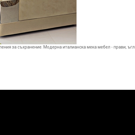
еления за съхранение. Модерна италианска мека мебел - прави, ъгло