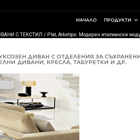
НАЧАЛО
ПРОДУКТИ
оари. Интериорно проектиране и...
ДЕТСКИ И ЮНОШЕСКИ СТАИ
ВАНИ С ТЕКСТИЛ
/
Plat, Arketipo. Модерен италиански мо
 ЛУКСОЗЕН ДИВАН С ОТДЕЛЕНИЯ ЗА СЪХРАНЕ
ТЕЛНИ ДИВАНИ, КРЕСЛА, ТАБУРЕТКИ И ДР.