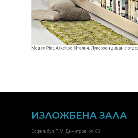
Mодел Plat. Arketipo, Италия. Луксозен диван с отд
ИЗЛОЖБЕНА ЗАЛА
София, бул. Г. М. Димитров, бл. 60