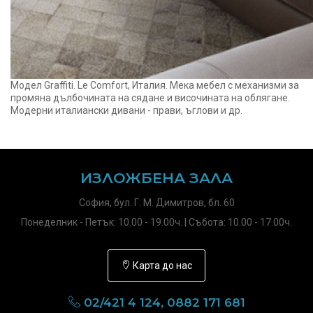
Модел Graffiti. Le Comfort, Италия. Мека мебел с механизми за
промяна дълбочината на сядане и височината на облягане.
Модерни италиански дивани - прави, ъглови и др.
ИЗЛОЖБЕНА ЗАЛА
София, бул. Г. М. Димитров, бл. 60
Понеделник - Петък: 10.00 - 19.00ч. | Събота: 10.00 - 17.00ч.
Карта до нас
02/421 4 124, 0882 171 681