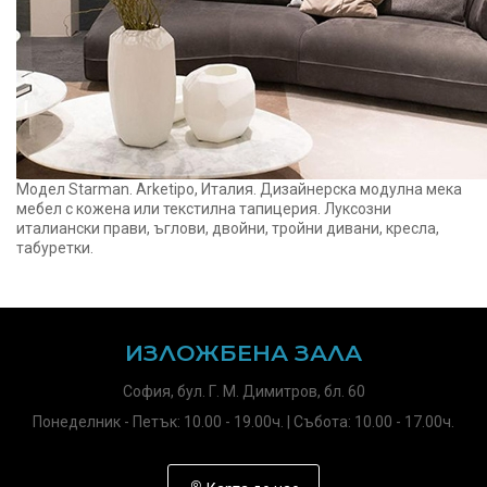
Модел Starman. Arketipo, Италия. Дизайнерска модулна мека
мебел с кожена или текстилна тапицерия. Луксозни
италиански прави, ъглови, двойни, тройни дивани, кресла,
табуретки.
ИЗЛОЖБЕНА ЗАЛА
София, бул. Г. М. Димитров, бл. 60
Понеделник - Петък: 10.00 - 19.00ч. | Събота: 10.00 - 17.00ч.