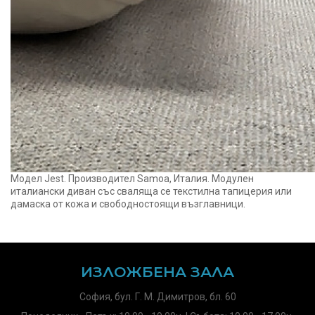
Модел Jest. Производител Samoa, Италия. Модулен
италиански диван със сваляща се текстилна тапицерия или
дамаска от кожа и свободностоящи възглавници.
ИЗЛОЖБЕНА ЗАЛА
София, бул. Г. М. Димитров, бл. 60