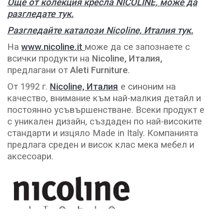
Още от колекция кресла NICOLINE, може да
разгледате тук.
Разгледайте каталози Nicoline, Италия тук.
На
www.nicoline.it
може да се запознаете с
всички продукти на
Nicoline, Италия,
предлагани от
Aleti Furniture
.
От 1992 г.
Nicoline, Италия
е синоним на
качество, внимание към най-малкия детайл и
постоянно усъвършенстване. Всеки продукт е
с уникален дизайн, създаден по най-високите
стандарти и изцяло Made in Italy. Компанията
предлага среден и висок клас мека мебел и
аксесоари.