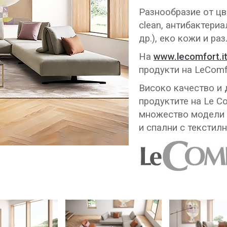
Разнообразие от цв
clean, антибактери
др.), еко кожи и ра
На
www.lecomfort.i
продукти на LeComfor
Високо качество и 
продуктите на Le C
множество модели 
и спални с текстил