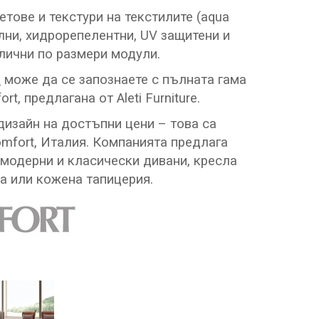
етове и текстури на текстилите (aqua
ални, хидрорепелентни, UV защитени и
злични по размери модули.
t
може да се запознаете с пълната гама
t, предлагана от Aleti Furniture.
дизайн на достъпни цени – това са
omfort, Италия. Компанията предлага
модерни и класически дивани, кресла
на или кожена тапицерия.