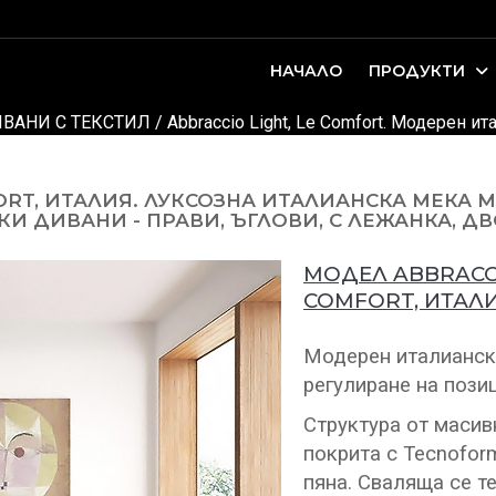
НАЧАЛО
ПРОДУКТИ
оари. Интериорно проектиране и...
ДЕТСКИ И ЮНОШЕСКИ СТАИ
ВАНИ С ТЕКСТИЛ
/ Abbraccio Light, Le Comfort. Модерен 
FORT, ИТАЛИЯ. ЛУКСОЗНА ИТАЛИАНСКА МЕКА 
 ДИВАНИ - ПРАВИ, ЪГЛОВИ, С ЛЕЖАНКА, ДВ
МОДЕЛ ABBRACC
COMFORT, ИТАЛИ
Модерен италианск
регулиране на пози
Структура от масив
покрита с Tecnofor
пяна. Сваляща се т