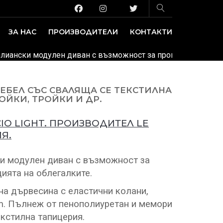
ЗА НАС
ПРОИЗВОДИТЕЛИ
КОНТАКТИ
ЗАВЕДЕНИЕ И ИЗЛОЖБЕНИ ПЛОЩИ
ДЕКОРАТИВНИ ПОКРИТИЯ
италиански модулен диван с възможност за промяна на позиц
МЕБЕЛ СЪС СВАЛЯЩА СЕ ТЕКСТИЛНА
ОЙКИ, ТРОЙКИ И ДР.
IO LIGHT. ПРОИЗВОДИТЕЛ LE
Я.
и модулен диван с възможност за
цията на облегалките.
на дървесина с еластични колани,
m. Пълнеж от пенополиуретан и мемори
екстилна тапицерия.