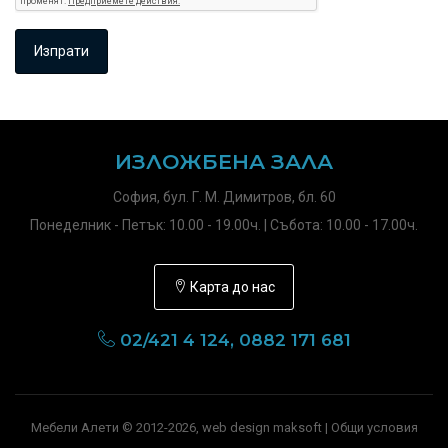
ИЗЛОЖБЕНА ЗАЛА
София, бул. Г. М. Димитров, бл. 60
Понеделник - Петък: 10.00 - 19.00ч. | Събота: 10.00 - 17.00ч.
Карта до нас
02/421 4 124, 0882 171 681
Мебели Алети © 2012-2026, web design maksoft |
Общи условия