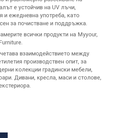
алът е устойчив на UV лъчи,
 и ежедневна употреба, като
сен за почистване и поддръжка.
намерите всички продукти на Myyour,
urniture.
ъчетава взаимодействието между
етилетия производствен опит, за
дерни колекции градински мебели,
ари. Дивани, кресла, маси и столове,
 екстериора.