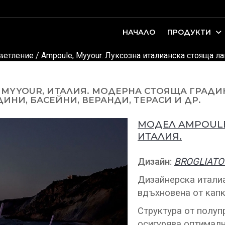
НАЧАЛО
ПРОДУКТИ
оари. Интериорно проектиране и...
ДЕТСКИ И ЮНОШЕСКИ СТАИ
светление
/ Ampoule, Myyour. Луксозна италианска стояща ла
MYYOUR, ИТАЛИЯ. МОДЕРНА СТОЯЩА ГРАДИ
ИНИ, БАСЕЙНИ, ВЕРАНДИ, ТЕРАСИ И ДР.
МОДЕЛ AMPOULE
ИТАЛИЯ.
Дизайн:
BROGLIATO
Дизайнерска италиа
вдъхновена от капк
Структура от полуп
осигурява оптималн