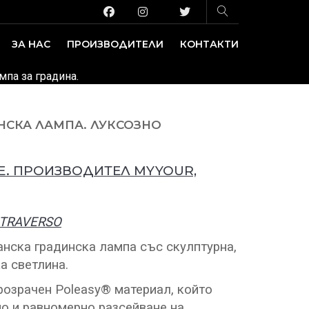
ЗА НАС
ПРОИЗВОДИТЕЛИ
КОНТАКТИ
ЗАВЕДЕНИЕ И ИЗЛОЖБЕНИ ПЛОЩИ
ДЕКОРАТИВНИ ПОКРИТИЯ
мпа за градина.
НСКА ЛАМПА. ЛУКСОЗНО
. ПРОИЗВОДИТЕЛ MYYOUR,
TRAVERSO
нска градинска лампа със скулптурна,
а светлина.
розрачен Poleasy® материал, който
о и равномерно разсейване на