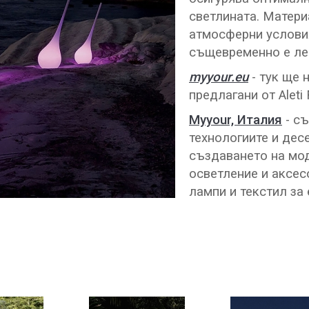
светлината. Матери
атмосферни условия
същевременно е ле
myyour.eu
- тук ще 
предлагани от Aleti F
Myyour, Италия
- с
технологиите и дес
създаването на мо
осветление и аксесо
лампи и текстил за