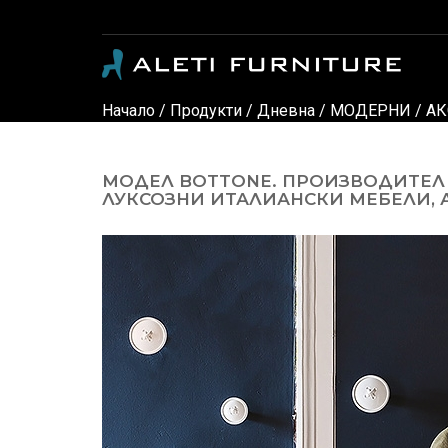
Модерни и класически италиански мебели - луксозни дивани, кресла, спални, детски стаи, маси, столове, офис мебели, офис столове, мебели за градина, осветление и аксес
Начало
/
Продукти
/
Дневна
/
МОДЕРНИ
/
АК
МОДЕЛ BOTTONE. ПРОИЗВОДИТЕЛ 
ЛУКСОЗНИ ИТАЛИАНСКИ МЕБЕЛИ, А