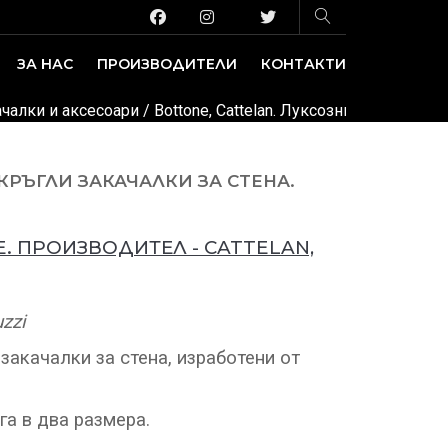
ЗА НАС
ПРОИЗВОДИТЕЛИ
КОНТАКТИ
ЗАВЕДЕНИЕ И ИЗЛОЖБЕНИ ПЛОЩИ
ДЕКОРАТИВНИ ПОКРИТИЯ
ачалки и аксесоари
/ Bottone, Cattelan. Луксозни италиански
РЪГЛИ ЗАКАЧАЛКИ ЗА СТЕНА.
E
. ПРОИЗВОДИТЕЛ
-
CATTELAN,
uzzi
закачалки за стена, изработени от
а в два размера.