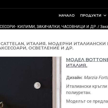
НАЧАЛО
ПРОДУКТИ
оари. Интериорно проектиране и...
ДЕТСКИ И ЮНОШЕСКИ СТАИ
СЕСОРИ- КИЛИМИ, ЗАКАЧАЛКИ, ЧАСОВНИЦИ И ДР.
/
Зак
CATTELAN, ИТАЛИЯ. МОДЕРНИ ИТАЛИАНСКИ К
КСЕСОАРИ, ОСВЕТЛЕНИЕ И ДР.
МОДЕЛ BOTTON
ИТАЛИЯ.
Дизайн:
Marzia Fort
Италиански кръгли 
полиуретан.
Моделът се предлаг