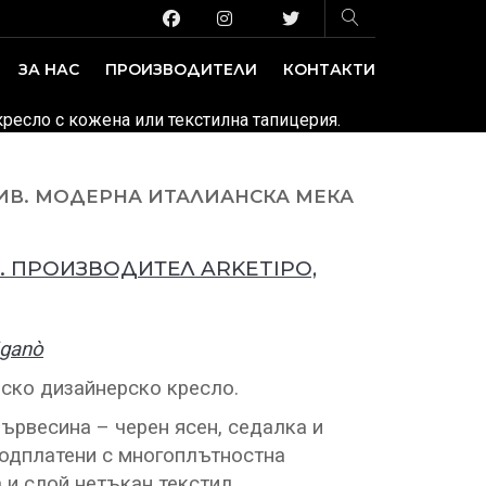
ЗА НАС
ПРОИЗВОДИТЕЛИ
КОНТАКТИ
ЗАВЕДЕНИЕ И ИЗЛОЖБЕНИ ПЛОЩИ
ДЕКОРАТИВНИ ПОКРИТИЯ
 кресло с кожена или текстилна тапицерия.
СИВ. МОДЕРНА ИТАЛИАНСКА МЕКА
. ПРОИЗВОДИТЕЛ ARKETIPO,
iganò
ско дизайнерско кресло.
ървесина – черен ясен, седалка и
подплатени с многоплътностна
 и слой нетъкан текстил.