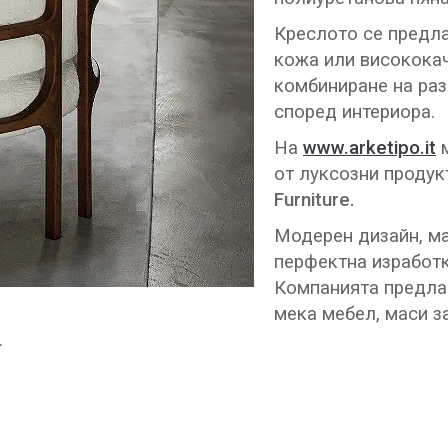
Креслото се предла
кожа или висококач
комбиниране на раз
според интериора.
На
www.arketipo.it
м
от луксозни продукт
Furniture.
Модерен дизайн, ма
перфектна изработка
Компанията предлаг
мека мебел, маси за
.