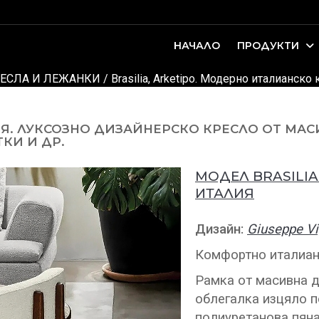
НАЧАЛО
ПРОДУКТИ
оари. Интериорно проектиране и...
ДЕТСКИ И ЮНОШЕСКИ СТАИ
ЕСЛА И ЛЕЖАНКИ
/ Brasilia, Arketipo. Модерно италианско
ЛИЯ. ЛУКСОЗНО ДИЗАЙНЕРСКО КРЕСЛО ОТ МА
ТКИ И ДР.
МОДЕЛ BRASILIA
ИТАЛИЯ
Дизайн:
Giuseppe V
Комфортно италиан
Рамка от масивна д
облегалка изцяло 
полиуретанова пяна