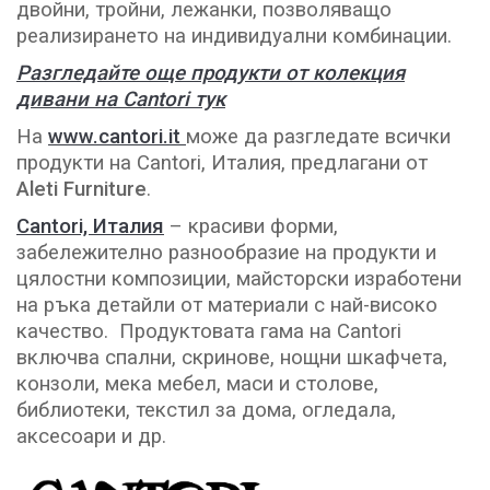
двойни, тройни, лежанки, позволяващо
реализирането на индивидуални комбинации.
Разгледайте още продукти от колекция
дивани на Cantori тук
На
www.cantori.it
може да разгледате всички
продукти на Cantori, Италия, предлагани от
Aleti Furniture
.
Cantori, Италия
– красиви форми,
забележително разнообразие на продукти и
цялостни композиции, майсторски изработени
на ръка детайли от материали с най-високо
качество. Продуктовата гама на Cantori
включва спални, скринове, нощни шкафчета,
конзоли, мека мебел, маси и столове,
библиотеки, текстил за дома, огледала,
аксесоари и др.