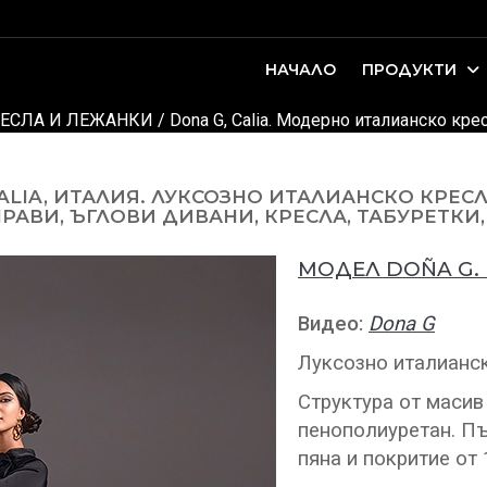
НАЧАЛО
ПРОДУКТИ
оари. Интериорно проектиране и...
ДЕТСКИ И ЮНОШЕСКИ СТАИ
ЕСЛА И ЛЕЖАНКИ
/ Dona G, Calia. Модерно италианско кре
LIA, ИТАЛИЯ. ЛУКСОЗНО ИТАЛИАНСКО КРЕСЛ
РАВИ, ЪГЛОВИ ДИВАНИ, КРЕСЛА, ТАБУРЕТКИ,
МОДЕЛ DOÑA G.
Видео:
Dona G
Луксозно италианск
Структура от масив
пенополиуретан. П
пяна и покритие от