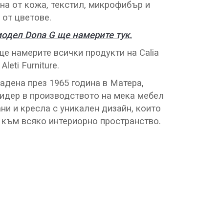
на от кожа, текстил, микрофибър и
р от цветове.
одел Dona G ще намерите тук.
ще намерите всички продукти на Calia
Aleti Furniture.
адена през 1965 година в Матера,
идер в производството на мека мебел
ни и кресла с уникален дизайн, които
 към всяко интериорно пространство.