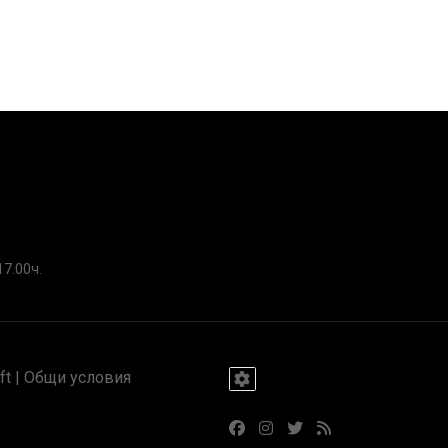
17.00ч.
t |
Общи условия